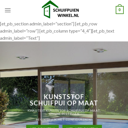
Skip
0
to
content
[et_pb_section admin_label=”section”] [et_pb_row
admin_label=”row”] [et_pb_column type=”4_4″][et_pb_text
admin_label=”Text”]
KUNSTSTOF
SCHUIFPUI OP MAAT
KWALITEIT KUNSTSTOF SCHUIFPUI OP MAAT,
ONLINE BESTELLEN
BEGIN GELIJK MET CONFIGUREREN!