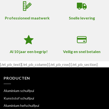
Professioneel maatwerk
Snelle levering
Al 10 jaar een begrip!
Veilig en snel betalen
[/et_pb_text][/et_pb_column] [/et_pb_row] [/et_pb_section]
PRODUCTEN
Aluminium schuifpui
Kunststof schuifpui
Aluminium hefschuifpui