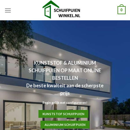
Skip
0
to
content
KUNSTSTOF & ALUMINIUM
SCHUIFPUIEN OP MAAT ONLINE
BESTELLEN
De beste kwalteit aan de scherpste
prijs
Begin gelijk met configureren!
KUNSTSTOF SCHUIFPUIEN
ALUMINIUM SCHUIFPUIEN