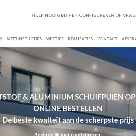
HULP NODIG BIJ HET CONFIGUREREN OF VRAG
LS
MEETINSTUCTIES
WEETJES
REALISATIES
CONTACT
AFSPR
STOF & ALUMINIUM SCHUIFPUIEN O
ONLINE BESTELLEN
De beste kwalteit aan de scherpste prijs
Begin gelijk met configureren!