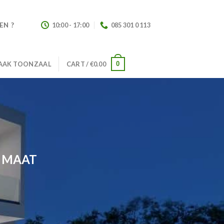
EN ?
10:00 - 17:00
085 301 0 113
0
AAK TOONZAAL
CART /
€
0.00
P MAAT