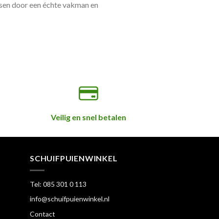
atsen door een échte vakman en
Veilig en snel betalen
SCHUIFPUIENWINKEL
Tel: 085 301 0 113
info@schuifpuienwinkel.nl
Contact