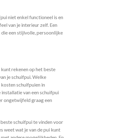
fpui niet enkel functioneel is en
el van je interieur zelf. Een
die een stijlvolle, persoonlijke
d kunt rekenen op het beste
van je schuifpui. Welke
 kosten schuifpuien in
installatie van een schuifpui
er ongetwijfeld graag een
beste schuifpui te vinden voor
s weet wat je van de pui kunt
t met andere mogelijkheden. En