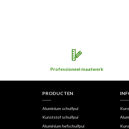
Professioneel maatwerk
PRODUCTEN
IN
Aluminium schuifpui
Kuns
Kunststof schuifpui
Alum
Aluminium hefschuifpui
Kuns