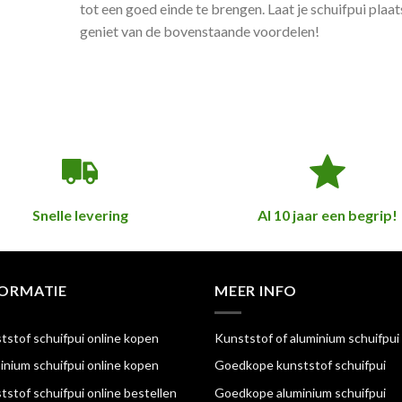
tot een goed einde te brengen. Laat je schuifpui pla
geniet van de bovenstaande voordelen!
Snelle levering
Al 10 jaar een begrip!
FORMATIE
MEER INFO
tstof schuifpui online kopen
Kunststof of aluminium schuifpui
inium schuifpui online kopen
Goedkope kunststof schuifpui
tstof schuifpui online bestellen
Goedkope aluminium schuifpui