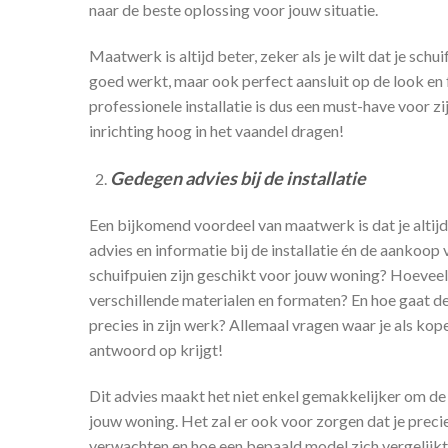
naar de beste oplossing voor jouw situatie.
Maatwerk is altijd beter, zeker als je wilt dat je schui
goed werkt, maar ook perfect aansluit op de look en fe
professionele installatie is dus een must-have voor zij 
inrichting hoog in het vaandel dragen!
Gedegen advies bij de installatie
Een bijkomend voordeel van maatwerk is dat je altij
advies en informatie bij de installatie én de aankoop 
schuifpuien zijn geschikt voor jouw woning? Hoeveel
verschillende materialen en formaten? En hoe gaat de 
precies in zijn werk? Allemaal vragen waar je als kop
antwoord op krijgt!
Dit advies maakt het niet enkel gemakkelijker om de 
jouw woning. Het zal er ook voor zorgen dat je precie
verwachten en hoe een bepaald model zich vergelijk