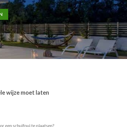
EN
le wijze moet laten
r een schuifpui te plaatsen?