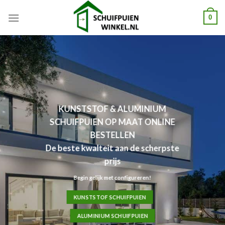
Skip
0
to
content
KUNSTSTOF & ALUMINIUM
SCHUIFPUIEN OP MAAT ONLINE
BESTELLEN
De beste kwalteit aan de scherpste
prijs
Begin gelijk met configureren!
KUNSTSTOF SCHUIFPUIEN
ALUMINIUM SCHUIFPUIEN