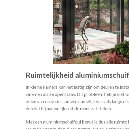
Ruimtelijkheid aluminiumschui
In kleine kamers kan het lastig zijn om deuren te ins
innemen als ze openstaan. Dit probleem heb je niet b
delen van de deur schuiven namelijk via rails langs elk
dun dat hij nauwelijks uit de muur zal steken.
Met een aluminiumschuifpui benut je dus alle ruimte i
meubilair tegen de pui aan zetten, om zo optimaal van