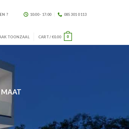
EN ?
10:00 - 17:00
085 301 0 113
0
AAK TOONZAAL
CART /
€
0.00
P MAAT