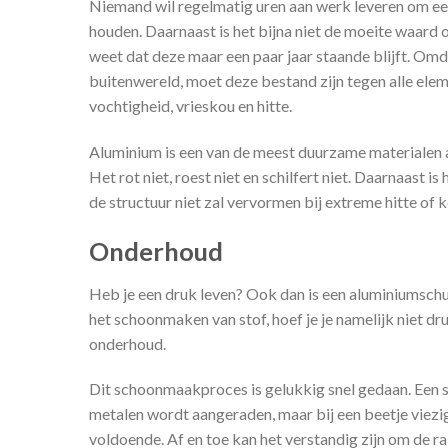
Niemand wil regelmatig uren aan werk leveren om ee
houden. Daarnaast is het bijna niet de moeite waard om
weet dat deze maar een paar jaar staande blijft. Omda
buitenwereld, moet deze bestand zijn tegen alle elem
vochtigheid, vrieskou en hitte.
Aluminium is een van de meest duurzame materialen a
Het rot niet, roest niet en schilfert niet. Daarnaast i
de structuur niet zal vervormen bij extreme hitte of k
Onderhoud
Heb je een druk leven? Ook dan is een aluminiumschu
het schoonmaken van stof, hoef je je namelijk niet dr
onderhoud.
Dit schoonmaakproces is gelukkig snel gedaan. Ee
metalen wordt aangeraden, maar bij een beetje viezig
voldoende. Af en toe kan het verstandig zijn om de ra