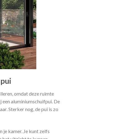
fpui
talleren, omdat deze ruimte
ij een aluminiumschuifpui. De
aar. Sterker nog, de pui is zo
n je kamer. Je kunt zelfs
 het uitzicht te kunnen