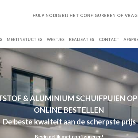
HULP NODIG BIJ HET CONFIGUREREN OF VRAG
LS
MEETINSTUCTIES
WEETJES
REALISATIES
CONTACT
AFSPR
STOF & ALUMINIUM SCHUIFPUIEN O
ONLINE BESTELLEN
De beste kwalteit aan de scherpste prijs
Begin gelijk met configureren!