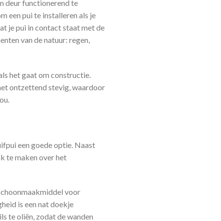
n deur functionerend te
 een pui te installeren als je
t je pui in contact staat met de
enten van de natuur: regen,
ls het gaat om constructie.
s het ontzettend stevig, waardoor
ou.
ifpui een goede optie. Naast
uk te maken over het
n schoonmaakmiddel voor
heid is een nat doekje
ils te oliën, zodat de wanden