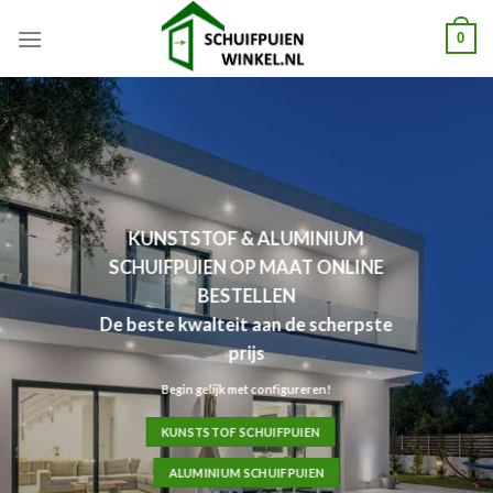
Skip
0
to
content
KUNSTSTOF & ALUMINIUM
SCHUIFPUIEN OP MAAT ONLINE
BESTELLEN
De beste kwalteit aan de scherpste
prijs
Begin gelijk met configureren!
KUNSTSTOF SCHUIFPUIEN
ALUMINIUM SCHUIFPUIEN